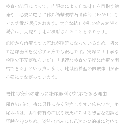
泌尿器科を事前に把握する重要性と安心感
検査の結果によって、内服薬による自然排石を目指す治
療や、必要に応じて体外衝撃波結石破砕術（ESWL）な
泌尿器科選びが症状改善の第一歩になる理
どの処置が選択されます。大きな結石や強い痛みが続く
由
場合は、入院や手術が検討されることもあります。
診断から治療までの流れが明確になっているため、初め
て泌尿器科を受診する方でも安心です。実際に「丁寧な
説明で不安が和らいだ」「迅速な検査で早期に治療を開
始できた」という声が多く、地域密着型の医療体制が安
心感につながっています。
男性の突然の痛みに泌尿器科が対応できる理由
尿管結石は、特に男性に多く発症しやすい疾患です。泌
尿器科は、男性特有の症状や疾患に対する豊富な知識と
経験を持つため、突然の痛みにも迅速かつ的確に対応で