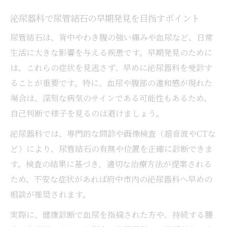
泌尿器科で尿管結石の症状を正しく伝える
泌尿器科で尿管結石の早期発見を目指すポイント
コツ
尿管結石は、背中やわき腹の強い痛みや血尿など、日常
尿管結石の受診タイミングを泌尿器科で見
生活に大きな影響を与える疾患です。早期発見のために
極める方法
は、これらの症状を見逃さず、早めに泌尿器科を受診す
泌尿器科でよく相談される尿管結石初期症
ることが重要です。特に、血尿や腹部の違和感が現れた
状
場合は、深刻な病気のサインである可能性もあるため、
泌尿器科が推奨する尿管結石の早期対処法
自己判断で様子を見るのは避けましょう。
尿管結石の特徴的な痛みと泌尿器科相談の
泌尿器科では、専門的な問診や画像検査（超音波やCTな
目安
ど）により、尿管結石の有無や位置を正確に診断できま
府中市で泌尿器科選びに迷った場合の対応法
す。検査の結果に基づき、適切な治療方法が提案される
泌尿器科選びで重視すべきポイントを整理
ため、不安な症状があれば府中市内の泌尿器科へ早めの
相談が推奨されます。
府中市で信頼できる泌尿器科の見極め方
泌尿器科の比較ポイントと安心できる選び
実際に、健康診断で血尿を指摘された方や、持続する腰