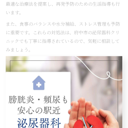
最適な治療法を提案し、再発予防のための生活指導も行
います。
また、食事のバランスや水分補給、ストレス管理も予防
に重要です。これらの対処法は、府中市の泌尿器科クリ
ニックでも丁寧に指導されているので、気軽に相談して
みましょう。
尿管結石の特徴的な痛みと泌尿器科相談の目安
尿管結石の痛みは「突然強い痛みが背中や脇腹に走る」
「体を動かすと痛みが増す」「痛みが波のように繰り返
す」など特徴的です。こうした痛みは、結石が尿管を塞
ぐことで尿の流れが止まり、腎臓に圧がかかるために発
生します。特に、痛みが数時間続いたり、冷や汗や吐き
気を伴う場合は注意が必要です。