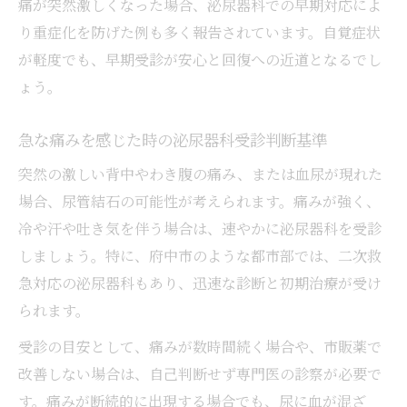
方
痛が突然激しくなった場合、泌尿器科での早期対応によ
迷った時に活用したい泌尿器科検索のコツ
り重症化を防げた例も多く報告されています。自覚症状
が軽度でも、早期受診が安心と回復への近道となるでし
泌尿器科選びの口コミ活用術と注意点
ょう。
恥ずかしさを感じる尿管結石相談のコツ
泌尿器科で恥ずかしさを感じずに相談する
急な痛みを感じた時の泌尿器科受診判断基準
方法
突然の激しい背中やわき腹の痛み、または血尿が現れた
尿管結石で泌尿器科受診が不安な方へのア
場合、尿管結石の可能性が考えられます。痛みが強く、
ドバイス
冷や汗や吐き気を伴う場合は、速やかに泌尿器科を受診
泌尿器科でプライバシーを守る相談ポイン
しましょう。特に、府中市のような都市部では、二次救
ト
急対応の泌尿器科もあり、迅速な診断と初期治療が受け
男性が泌尿器科で相談しやすくなる工夫
られます。
泌尿器科で安心して尿管結石を伝える秘訣
受診の目安として、痛みが数時間続く場合や、市販薬で
泌尿器科で安心して尿管結石を治療する秘訣
改善しない場合は、自己判断せず専門医の診察が必要で
泌尿器科で安心できる尿管結石治療の流れ
す。痛みが断続的に出現する場合でも、尿に血が混ざ