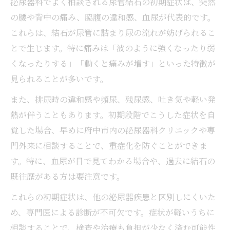
泌尿器科でよく相談される尿管結石の初期症状は、突然
の腰や背中の痛み、脇腹の違和感、血尿が代表的です。
これらは、結石が尿管に詰まり尿の流れが妨げられるこ
とで生じます。特に痛みは「波のように強くなったり弱
くなったりする」「動くと痛みが増す」といった特徴が
見られることが多いです。
また、排尿時の違和感や頻尿、残尿感、吐き気や軽い発
熱が伴うこともあります。初期段階でこうした症状を自
覚した場合、早めに府中市内の泌尿器科クリニックや専
門外来に相談することで、重症化を防ぐことができま
す。特に、血尿が目で見てわかる場合や、過去に結石の
既往歴がある方は要注意です。
これらの初期症状は、他の泌尿器疾患と区別しにくいた
め、専門医による診断が不可欠です。症状が軽いうちに
相談することで、検査や治療も負担が少なく済む可能性