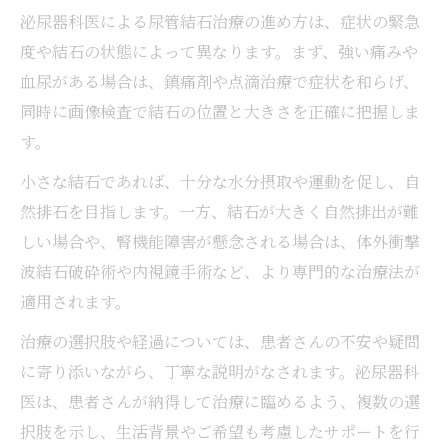
泌尿器科医による尿管結石治療の進め方は、症状の緊急
度や結石の状態によって異なります。まず、強い痛みや
血尿がある場合は、鎮痛剤や点滴治療で症状を和らげ、
同時に画像検査で結石の位置と大きさを正確に把握しま
す。
小さな結石であれば、十分な水分摂取や運動を促し、自
然排石を目指します。一方、結石が大きく自然排出が難
しい場合や、腎機能障害が懸念される場合は、体外衝撃
波結石破砕術や内視鏡手術など、より専門的な治療法が
適用されます。
治療の選択肢や経過については、患者さんの不安や疑問
に寄り添いながら、丁寧な説明がなされます。泌尿器科
医は、患者さんが納得して治療に臨めるよう、複数の選
択肢を示し、生活背景やご希望も考慮したサポートを行