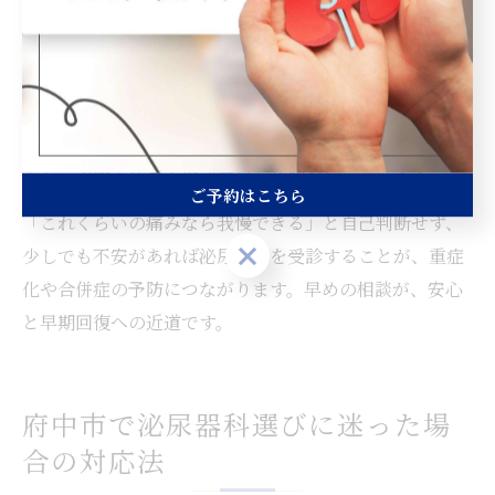
痛みの強さや持続時間、血尿や発熱の有無を目安に、で
きるだけ早く泌尿器科へ相談しましょう。一般的には、
「市販薬で痛みが治まらない」「尿が全く出ない」「繰
り返し痛みが出る」「持病がある」場合は、早急な受診
が必要です。府中市には二次救急対応の医療機関も複数
あり、夜間や休日も相談可能な体制が整っています。
ご予約はこちら
「これくらいの痛みなら我慢できる」と自己判断せず、
ご予約はこちら
少しでも不安があれば泌尿器科を受診することが、重症
化や合併症の予防につながります。早めの相談が、安心
と早期回復への近道です。
府中市で泌尿器科選びに迷った場
合の対応法