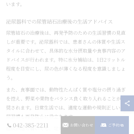
います。
泌尿器科での尿管結石治療後の生活アドバイス
尿管結石の治療後は、再発予防のための生活習慣の見直
しが重要です。泌尿器科では、患者さんの体質や生活ス
タイルに合わせて、具体的な水分摂取量や食事内容のア
ドバイスが行われます。特に水分補給は、1日2リットル
程度を目安にし、尿の色が薄くなる程度を意識しましょ
う。
また、食事面では、動物性たんぱく質や塩分の摂り過ぎ
を控え、野菜や果物をバランス良く取り入れることが推
奨されます。日常生活では、適度な運動や規則正しい排
尿習慣も再発防止に役立ちます。
042-385-2211
お問い合わせ
ご予約
症状が落ち着いても、定期的な尿検査や画像検査を受け