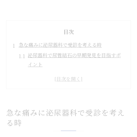
目次
急な痛みに泌尿器科で受診を考える時
泌尿器科で尿管結石の早期発見を目指すポ
イント
急な痛みを感じた時の泌尿器科受診判断基
準
泌尿器科での尿管結石診断までの流れ
男性の突然の痛みに泌尿器科が対応できる
急な痛みに泌尿器科で受診を考え
理由
る時
泌尿器科で相談しやすい症状の特徴
尿管結石の症状と受診タイミングを解説