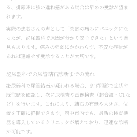
泌尿器科医が説明する尿管結石治療の進め
る、排尿時に強い違和感がある場合は早めの受診が望ま
方
れます。
泌尿器科での尿管結石治療後の生活アドバ
実際の患者さんの声として「突然の痛みにパニックにな
イス
ったが、泌尿器科で原因が分かり安心できた」という意
泌尿器科ならではの尿管結石治療サポート
見もあります。痛みの強弱にかかわらず、不安な症状が
体制
あれば遠慮せず受診することが大切です。
泌尿器科で安心を得るための事前準備ポイ
ント
泌尿器科での尿管結石診断までの流れ
症状悪化前に府中市で泌尿器科を探す理由
泌尿器科で尿管結石が疑われる場合、まず問診で症状や
泌尿器科早期受診が尿管結石悪化を防ぐ要
既往歴を確認し、次に尿検査や画像検査（超音波・CTな
因
ど）を行います。これにより、結石の有無や大きさ、位
置を正確に把握できます。府中市内でも、最新の検査機
府中市で泌尿器科探しを急ぐべき理由とは
器を導入しているクリニックが増えており、迅速な診断
泌尿器科の早期対応が健康維持に役立つ理
が可能です。
由