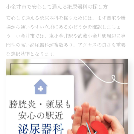
小金井市で安心して通える泌尿器科の探し方
安心して通える泌尿器科を探すためには、まず自宅や職
場から通いやすい立地にあるかどうかを確認しましょ
う。小金井市では、東小金井駅や武蔵小金井駅周辺に専
門性の高い泌尿器科が複数あり、アクセスの良さも重要
な選択基準となります。
また、診療時間や予約の取りやすさ、急な症状にも対応
可能かどうかも大切です。継続した通院が必要な場合に
は、腎臓内科と連携しているか、経過観察や治療まで一
貫して対応できる体制が整っているかも確認ポイントで
す。
最後に、初診や検査の流れ、費用の目安、性病検査の可
否など、よくある疑問にも丁寧に答えてくれるクリニッ
クを選ぶと、初めての方でも安心して受診できます。口