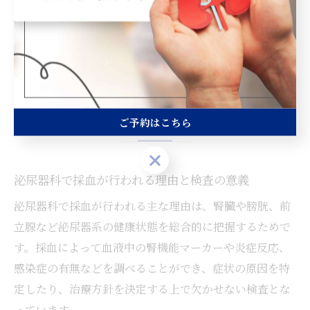
コミやホームページで情報を集め、不安な点は事前に問
い合わせてみることをおすすめします。
採血は泌尿器科受診でなぜ必要な
のか
ご予約はこちら
ご予約はこちら
泌尿器科で採血が行われる理由と検査の意義
泌尿器科で採血が行われる主な理由は、腎臓や膀胱、前
立腺など泌尿器系の健康状態を総合的に把握するためで
す。採血によって血液中の腎機能マーカーや炎症反応、
感染症の有無などを調べることができ、症状の原因を特
定したり、治療方針を決定する上で欠かせない検査とな
っています。