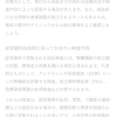
説
注意点として、受付から採血までの流れは混雑状況や検
泌尿器科での性病検査と採血の関連性
査内容によって前後する場合があります。また、採血前
に水分摂取や食事制限が指示されるケースもあるため、
泌尿器科採血が健康管理に役立つポイント
事前の案内やクリニックからの指示事項をよく確認しま
初めての泌尿器科受診で知るべきポイント
しょう。
初診時の泌尿器科受診の流れと採血までの
手順
泌尿器科採血時に知っておきたい検査内容
泌尿器科でパンツを脱ぐ理由と検査時の配
泌尿器科で実施される採血検査には、腎臓機能や前立腺
慮
の状態、感染症の有無を調べる項目が含まれます。代表
泌尿器科受診前に準備しておきたいこと
的なものとして、クレアチニンや尿素窒素（BUN）とい
泌尿器科初診で感じやすい不安の解消法
った腎機能を評価する検査、前立腺特異抗原（PSA）、
泌尿器科での問診や診察の流れを詳しく解
性感染症関連の血液検査などが挙げられます。
説
これらの検査は、排尿異常や血尿、発熱、下腹部の違和
プライバシー重視の泌尿器科受診体験談
感などの症状がある場合や、健康診断で異常を指摘され
泌尿器科受診で感じたプライバシー配慮の
た際に実施されることが多いです。小金井市の泌尿器科