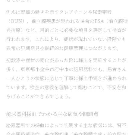
例えば腎臓の働きを示すクレアチニンや尿素窒素
（BUN）、前立腺疾患が疑われる場合のPSA（前立腺特
異抗原）など、目的ごとに必要な項目を選定して検査が
行われます。これにより、症状が現れていない段階でも
異常の早期発見や継続的な健康管理につながります。
初診時や症状の変化があった際に採血を実施することが
多く、東京都小金井市府中市の泌尿器科でも、患者さん
一人ひとりの状態に応じて丁寧に採血手続きが進められ
ています。検査の意義を理解して臨むことで、不安を和
らげることができるでしょう。
泌尿器科採血でわかる主な病気や問題点
泌尿器科での採血によって判明する主な病気には、腎不
全や尿路感染症、前立腺疾患（前立腺肥大症・前立腺が