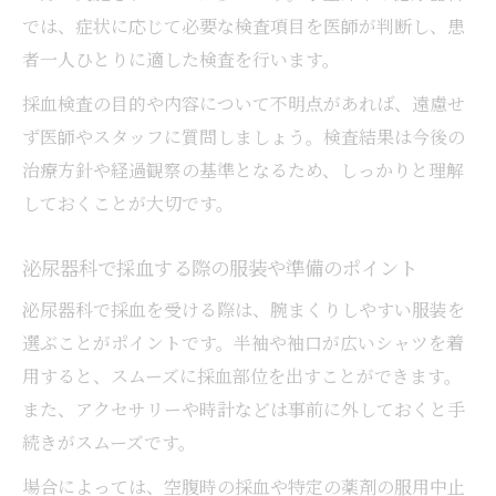
実例
では、症状に応じて必要な検査項目を医師が判断し、患
女性医師在籍の泌尿器科で安心できた体験
者一人ひとりに適した検査を行います。
泌尿器科での採血や検査を丁寧に説明され
採血検査の目的や内容について不明点があれば、遠慮せ
た話
ず医師やスタッフに質問しましょう。検査結果は今後の
泌尿器科での配慮ある対応が不安解消につ
治療方針や経過観察の基準となるため、しっかりと理解
ながる理由
しておくことが大切です。
口コミを参考に選んだ泌尿器科の体験レポ
ート
泌尿器科で採血する際の服装や準備のポイント
小金井市で泌尿器科検査を安心して進める方法
泌尿器科で採血を受ける際は、腕まくりしやすい服装を
泌尿器科検査を受ける前に確認すべきポイ
選ぶことがポイントです。半袖や袖口が広いシャツを着
ント
用すると、スムーズに採血部位を出すことができます。
また、アクセサリーや時計などは事前に外しておくと手
小金井市で受けられる泌尿器科検査の種類
続きがスムーズです。
と流れ
泌尿器科の予約や土曜診療の活用法を紹介
場合によっては、空腹時の採血や特定の薬剤の服用中止