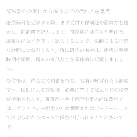
方法
泌尿器科の受付から採血までの流れと注意点
小金井市で女性医師が在籍する泌尿器科の
泌尿器科を受診する際、まず受付で保険証や診察券を提
特徴
示し、問診票を記入します。問診票には症状や既往歴、
口コミや評判から見る泌尿器科の選び方
服薬状況などを詳しく記入することで、医師による正確
泌尿器科のプライバシー配慮や設備につい
な診断につながります。特に初診の場合は、症状の発症
て知る
時期や頻度、痛みの有無などを具体的に記載しましょ
小金井市で安心して通える泌尿器科の探し
う。
方
受付後は、待合室で順番を待ち、名前が呼ばれたら診察
採血は泌尿器科受診でなぜ必要なのか
室へ。医師による診察後、必要に応じて採血などの検査
泌尿器科で採血が行われる理由と検査の意
が指示されます。東京都小金井市府中市の泌尿器科で
義
は、プライバシー配慮のため個室またはパーテーション
で区切られたスペースで採血が行われることが多いで
泌尿器科採血でわかる主な病気や問題点
す。
泌尿器科採血と腎臓内科検査との違いを解