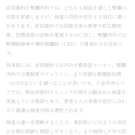
泌尿器科と腎臓内科では、どちらも採血を通じて腎臓の
状態を評価しますが、検査の目的や注目する項目に違い
があります。泌尿器科では尿路全体の異常や前立腺疾
患、性感染症の診断を重視するのに対し、腎臓内科では
腎機能障害や慢性腎臓病（CKD）の管理が主な目的で
す。
具体的には、泌尿器科ではPSAや感染症マーカー、腎臓
内科では電解質やアルブミン、より詳細な腎機能指標
（eGFRなど）を調べることが多いです。小金井市エリ
アでは、腎泌尿器科クリニックが両方の観点から検査を
実施している施設もあり、患者さんの背景や症状に合わ
せて最適な検査内容が選択されます。
検査の違いを理解することで、受診時にどのような項目
が必要か医師と相談しやすくなり、より納得した形で診