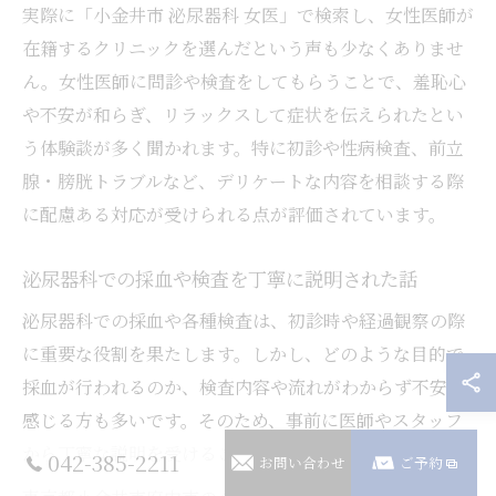
実際に「小金井市 泌尿器科 女医」で検索し、女性医師が
在籍するクリニックを選んだという声も少なくありませ
ん。女性医師に問診や検査をしてもらうことで、羞恥心
や不安が和らぎ、リラックスして症状を伝えられたとい
う体験談が多く聞かれます。特に初診や性病検査、前立
腺・膀胱トラブルなど、デリケートな内容を相談する際
に配慮ある対応が受けられる点が評価されています。
泌尿器科での採血や検査を丁寧に説明された話
泌尿器科での採血や各種検査は、初診時や経過観察の際
に重要な役割を果たします。しかし、どのような目的で
採血が行われるのか、検査内容や流れがわからず不安を
感じる方も多いです。そのため、事前に医師やスタッフ
から丁寧な説明を受けることが安心につながります。
042-385-2211
お問い合わせ
ご予約