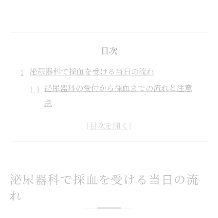
目次
泌尿器科で採血を受ける当日の流れ
泌尿器科の受付から採血までの流れと注意
点
泌尿器科採血時に知っておきたい検査内容
泌尿器科で採血する際の服装や準備のポイ
ント
泌尿器科採血の所要時間と当日の過ごし方
泌尿器科で採血を受ける当日の流
泌尿器科での採血後に気をつけたいこと
れ
小金井市で安心して泌尿器科を選ぶコツ
泌尿器科選びで重視すべきポイントと比較