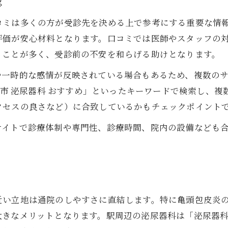
認
プライバシー配慮がある泌尿器科の安心感
コミは多くの方が受診先を決める上で参考にする重要な情
泌尿器科での診察前の準備とポイント
評価が安心材料となります。口コミでは医師やスタッフの
安心できる泌尿器科探しを始める前に
ることが多く、受診前の不安を和らげる助けとなります。
泌尿器科選びで事前に知っておきたい事
や一時的な感情が反映されている場合もあるため、複数の
口コミや評判で泌尿器科を事前比較
府中市 泌尿器科 おすすめ」といったキーワードで検索し、
泌尿器科の診療時間や予約方法を確認
クセスの良さなど）に合致しているかもチェックポイント
女性医師の有無が安心感につながる理由
サイトで診療体制や専門性、診療時間、院内の設備なども
プライバシー配慮のある泌尿器科の探し方
女性医師在籍の泌尿器科が求められる理由
泌尿器科で女性医師を希望する方の安心感
女性医師在籍泌尿器科のメリットと特徴
近い立地は通院のしやすさに直結します。特に亀頭包皮炎
デリケートな相談がしやすい泌尿器科環境
きなメリットとなります。駅周辺の泌尿器科は「泌尿器科 