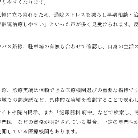
泌尿器科選びで性別配慮が重要な理由
絞りやすくなります。
口コミで評判の女性医師在籍泌尿器科とは
気軽に立ち寄れるため、通院ストレスを減らし早期相談・
評判や口コミから読み解く泌尿器科の選び方
で継続治療しやすい」といった声が多く見受けられます。
泌尿器科の口コミ情報を比較する意義
評判が良い泌尿器科の共通点とは何か
やバス路線、駐車場の有無も合わせて確認し、自身の生活
口コミで見極める泌尿器科の信頼ポイント
実際の体験談から泌尿器科選びを成功させる
泌尿器科の評価を参考に受診先を絞る方法
ト
ご予約はこちら
ご予約はこちら
泌尿器科選びで通いやすさを重視する際の注意点
る際、診療実績は信頼できる医療機関選びの重要な指標で
駅近の泌尿器科が持つ利便性の魅力
地域での診療歴など、具体的な実績を確認することで安心
通院に便利な泌尿器科の見つけ方
サイトや院内掲示、また「泌尿器科 府中」などで検索し、
泌尿器科のアクセスと診療体制を確認する
専門医」などの資格が明記されている場合、一定の専門性
通いやすい泌尿器科を選ぶ際の落とし穴
公開している医療機関もあります。