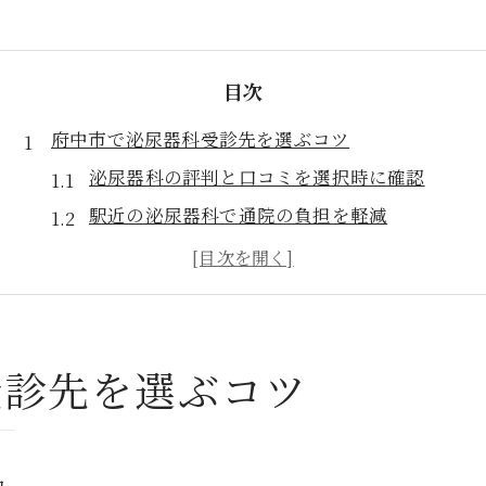
目次
府中市で泌尿器科受診先を選ぶコツ
泌尿器科の評判と口コミを選択時に確認
駅近の泌尿器科で通院の負担を軽減
泌尿器科の診療実績を比較するポイント
女性医師在籍の泌尿器科を希望する理由
初診時の不安を解消する泌尿器科選び
亀頭包皮炎の相談に適した泌尿器科とは
受診先を選ぶコツ
亀頭包皮炎に強い泌尿器科の特徴を知る
泌尿器科で受けられる亀頭包皮炎治療内容
泌尿器科と他科の違いを理解して選ぶ